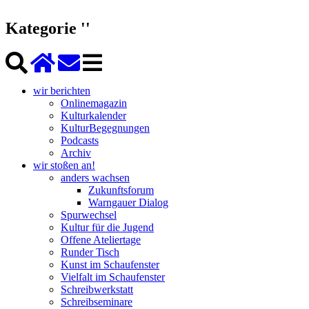
Kategorie ''
wir berichten
Onlinemagazin
Kulturkalender
KulturBegegnungen
Podcasts
Archiv
wir stoßen an!
anders wachsen
Zukunftsforum
Warngauer Dialog
Spurwechsel
Kultur für die Jugend
Offene Ateliertage
Runder Tisch
Kunst im Schaufenster
Vielfalt im Schaufenster
Schreibwerkstatt
Schreibseminare