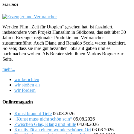
24.04.2021
Wer den Film „Zeit für Utopien“ gesehen hat, ist fasziniert,
insbesondere vom Projekt Hansalim in Südkorea, das seit über 30
Jahren Erzeuger regionaler Produkte und Verbraucher
zusammenführt. Auch Diana und Renaldo Scola waren fasziniert.
So sehr, dass sie ihre gut bezahlten Jobs auf gaben und es
nachmachen wollen. Als Berater steht ihnen Markus Bogner zur
Seite.
mehr...
wir berichten
wir stoßen an
wir fördern
Onlinemagazin
Kunst braucht Tiefe
06.08.2026
„Kunst muss nicht schön sein“
05.08.2026
Zwischen Glas, Klang und Stille
04.08.2026
Kreativität an einem wunderschönen Ort
03.08.2026