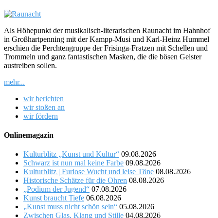
Als Höhepunkt der musikalisch-literarischen Raunacht im Hahnhof
in Großhartpenning mit der Kampp-Musi und Karl-Heinz Hummel
erschien die Perchtengruppe der Frisinga-Fratzen mit Schellen und
Trommeln und ganz fantastischen Masken, die die bösen Geister
austreiben sollen.
mehr...
wir berichten
wir stoßen an
wir fördern
Onlinemagazin
Kulturblitz „Kunst und Kultur“
09.08.2026
Schwarz ist nun mal keine Farbe
09.08.2026
Kulturblitz | Furiose Wucht und leise Töne
08.08.2026
Historische Schätze für die Ohren
08.08.2026
„Podium der Jugend“
07.08.2026
Kunst braucht Tiefe
06.08.2026
„Kunst muss nicht schön sein“
05.08.2026
Zwischen Glas, Klang und Stille
04.08.2026