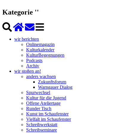
Kategorie ''
wir berichten
Onlinemagazin
Kulturkalender
KulturBegegnungen
Podcasts
Archiv
wir stoßen an!
anders wachsen
Zukunftsforum
Warngauer Dialog
Spurwechsel
Kultur für die Jugend
Offene Ateliertage
Runder Tisch
Kunst im Schaufenster
Vielfalt im Schaufenster
Schreibwerkstatt
Schreibseminare