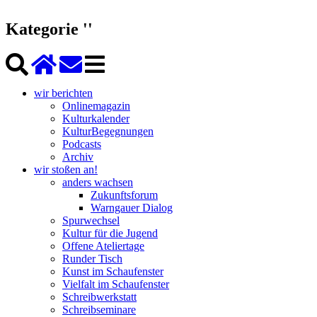
Kategorie ''
wir berichten
Onlinemagazin
Kulturkalender
KulturBegegnungen
Podcasts
Archiv
wir stoßen an!
anders wachsen
Zukunftsforum
Warngauer Dialog
Spurwechsel
Kultur für die Jugend
Offene Ateliertage
Runder Tisch
Kunst im Schaufenster
Vielfalt im Schaufenster
Schreibwerkstatt
Schreibseminare