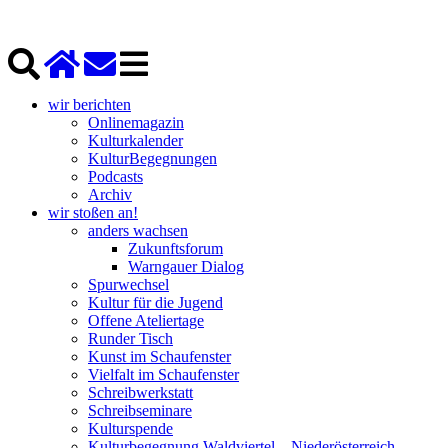
wir berichten
Onlinemagazin
Kulturkalender
KulturBegegnungen
Podcasts
Archiv
wir stoßen an!
anders wachsen
Zukunftsforum
Warngauer Dialog
Spurwechsel
Kultur für die Jugend
Offene Ateliertage
Runder Tisch
Kunst im Schaufenster
Vielfalt im Schaufenster
Schreibwerkstatt
Schreibseminare
Kulturspende
Kulturbegegnung Waldviertel – Niederösterreich