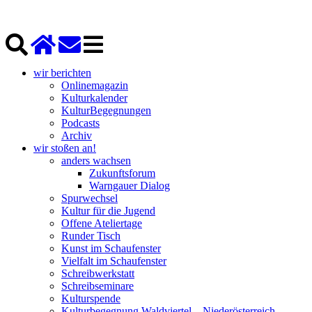
wir berichten
Onlinemagazin
Kulturkalender
KulturBegegnungen
Podcasts
Archiv
wir stoßen an!
anders wachsen
Zukunftsforum
Warngauer Dialog
Spurwechsel
Kultur für die Jugend
Offene Ateliertage
Runder Tisch
Kunst im Schaufenster
Vielfalt im Schaufenster
Schreibwerkstatt
Schreibseminare
Kulturspende
Kulturbegegnung Waldviertel – Niederösterreich