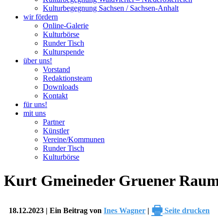
Kulturbegegnung Sachsen / Sachsen-Anhalt
wir fördern
Online-Galerie
Kulturbörse
Runder Tisch
Kulturspende
über uns!
Vorstand
Redaktionsteam
Downloads
Kontakt
für uns!
mit uns
Partner
Künstler
Vereine/Kommunen
Runder Tisch
Kulturbörse
Kurt Gmeineder Gruener Raum 
🖶
18.12.2023 | Ein Beitrag von
Ines Wagner
|
Seite drucken