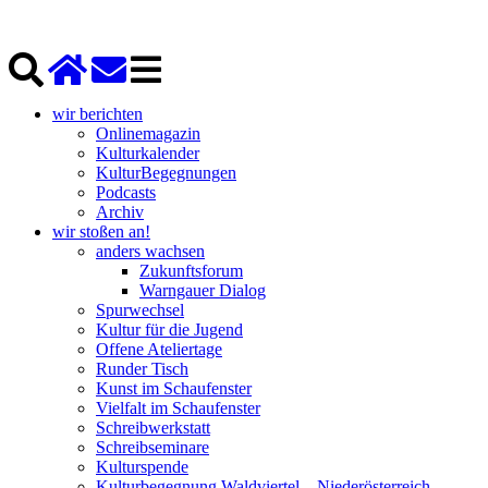
wir berichten
Onlinemagazin
Kulturkalender
KulturBegegnungen
Podcasts
Archiv
wir stoßen an!
anders wachsen
Zukunftsforum
Warngauer Dialog
Spurwechsel
Kultur für die Jugend
Offene Ateliertage
Runder Tisch
Kunst im Schaufenster
Vielfalt im Schaufenster
Schreibwerkstatt
Schreibseminare
Kulturspende
Kulturbegegnung Waldviertel – Niederösterreich