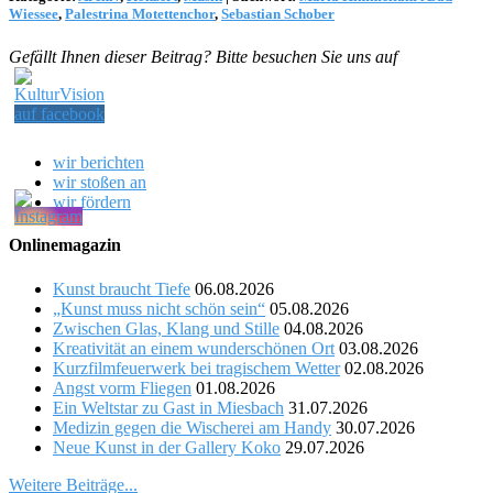
Wiessee
,
Palestrina Motettenchor
,
Sebastian Schober
Gefällt Ihnen dieser Beitrag? Bitte besuchen Sie uns auf
wir berichten
wir stoßen an
wir fördern
Onlinemagazin
Kunst braucht Tiefe
06.08.2026
„Kunst muss nicht schön sein“
05.08.2026
Zwischen Glas, Klang und Stille
04.08.2026
Kreativität an einem wunderschönen Ort
03.08.2026
Kurzfilmfeuerwerk bei tragischem Wetter
02.08.2026
Angst vorm Fliegen
01.08.2026
Ein Weltstar zu Gast in Miesbach
31.07.2026
Medizin gegen die Wischerei am Handy
30.07.2026
Neue Kunst in der Gallery Koko
29.07.2026
Weitere Beiträge...