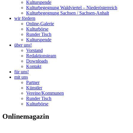
Kulturspende
Kulturbegegnung Waldviertel – Niederösterreich
Kulturbegegnung Sachsen / Sachsen-Anhalt
wir fördern
Online-Galerie
Kulturbörse
Runder Tisch
Kulturspende
über uns!
Vorstand
Redaktionsteam
Downloads
Kontakt
für uns!
mit uns
Partner
Künstler
Vereine/Kommunen
Runder Tisch
Kulturbörse
Onlinemagazin