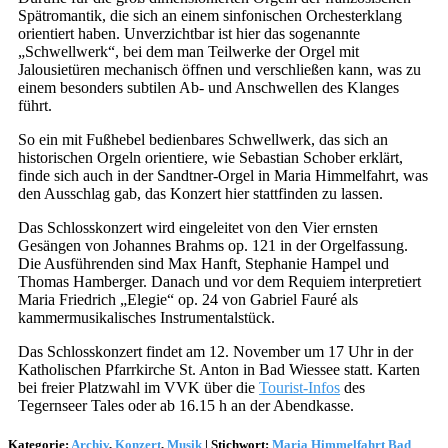
Spätromantik, die sich an einem sinfonischen Orchesterklang
orientiert haben. Unverzichtbar ist hier das sogenannte
„Schwellwerk“, bei dem man Teilwerke der Orgel mit
Jalousietüren mechanisch öffnen und verschließen kann, was zu
einem besonders subtilen Ab- und Anschwellen des Klanges
führt.
So ein mit Fußhebel bedienbares Schwellwerk, das sich an
historischen Orgeln orientiere, wie Sebastian Schober erklärt,
finde sich auch in der Sandtner-Orgel in Maria Himmelfahrt, was
den Ausschlag gab, das Konzert hier stattfinden zu lassen.
Das Schlosskonzert wird eingeleitet von den Vier ernsten
Gesängen von Johannes Brahms op. 121 in der Orgelfassung.
Die Ausführenden sind Max Hanft, Stephanie Hampel und
Thomas Hamberger. Danach und vor dem Requiem interpretiert
Maria Friedrich „Elegie“ op. 24 von Gabriel Fauré als
kammermusikalisches Instrumentalstück.
Das Schlosskonzert findet am 12. November um 17 Uhr in der
Katholischen Pfarrkirche St. Anton in Bad Wiessee statt. Karten
bei freier Platzwahl im VVK über die
Tourist-Infos
des
Tegernseer Tales oder ab 16.15 h an der Abendkasse.
Kategorie:
Archiv
,
Konzert
,
Musik
|
Stichwort:
Maria Himmelfahrt Bad