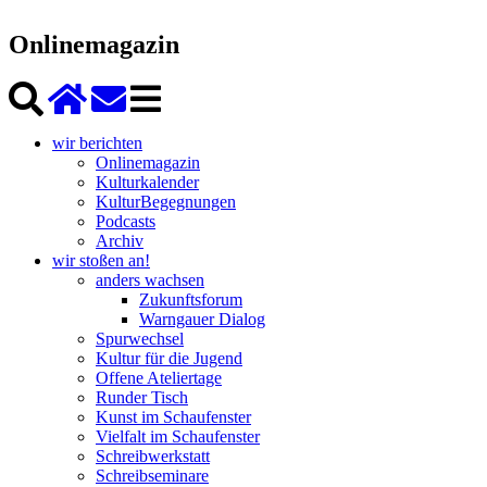
Onlinemagazin
wir berichten
Onlinemagazin
Kulturkalender
KulturBegegnungen
Podcasts
Archiv
wir stoßen an!
anders wachsen
Zukunftsforum
Warngauer Dialog
Spurwechsel
Kultur für die Jugend
Offene Ateliertage
Runder Tisch
Kunst im Schaufenster
Vielfalt im Schaufenster
Schreibwerkstatt
Schreibseminare