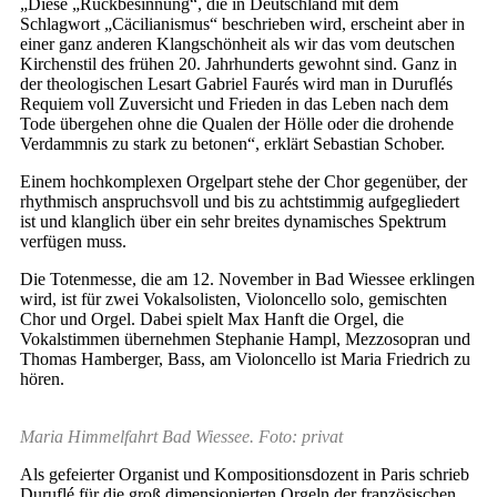
„Diese „Rückbesinnung“, die in Deutschland mit dem
Schlagwort „Cäcilianismus“ beschrieben wird, erscheint aber in
einer ganz anderen Klangschönheit als wir das vom deutschen
Kirchenstil des frühen 20. Jahrhunderts gewohnt sind. Ganz in
der theologischen Lesart Gabriel Faurés wird man in Duruflés
Requiem voll Zuversicht und Frieden in das Leben nach dem
Tode übergehen ohne die Qualen der Hölle oder die drohende
Verdammnis zu stark zu betonen“, erklärt Sebastian Schober.
Einem hochkomplexen Orgelpart stehe der Chor gegenüber, der
rhythmisch anspruchsvoll und bis zu achtstimmig aufgegliedert
ist und klanglich über ein sehr breites dynamisches Spektrum
verfügen muss.
Die Totenmesse, die am 12. November in Bad Wiessee erklingen
wird, ist für zwei Vokalsolisten, Violoncello solo, gemischten
Chor und Orgel. Dabei spielt Max Hanft die Orgel, die
Vokalstimmen übernehmen Stephanie Hampl, Mezzosopran und
Thomas Hamberger, Bass, am Violoncello ist Maria Friedrich zu
hören.
Maria Himmelfahrt Bad Wiessee. Foto: privat
Als gefeierter Organist und Kompositionsdozent in Paris schrieb
Duruflé für die groß dimensionierten Orgeln der französischen