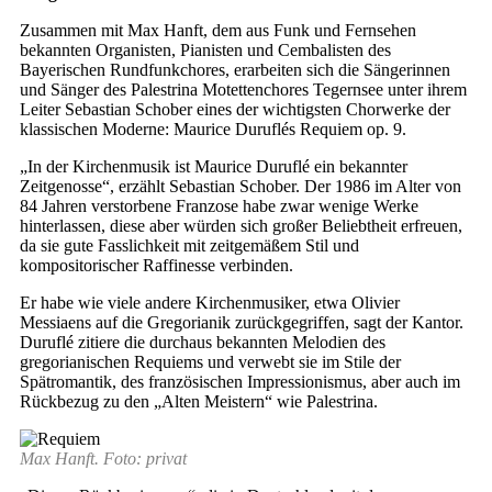
Zusammen mit Max Hanft, dem aus Funk und Fernsehen
bekannten Organisten, Pianisten und Cembalisten des
Bayerischen Rundfunkchores, erarbeiten sich die Sängerinnen
und Sänger des Palestrina Motettenchores Tegernsee unter ihrem
Leiter Sebastian Schober eines der wichtigsten Chorwerke der
klassischen Moderne: Maurice Duruflés Requiem op. 9.
„In der Kirchenmusik ist Maurice Duruflé ein bekannter
Zeitgenosse“, erzählt Sebastian Schober. Der 1986 im Alter von
84 Jahren verstorbene Franzose habe zwar wenige Werke
hinterlassen, diese aber würden sich großer Beliebtheit erfreuen,
da sie gute Fasslichkeit mit zeitgemäßem Stil und
kompositorischer Raffinesse verbinden.
Er habe wie viele andere Kirchenmusiker, etwa Olivier
Messiaens auf die Gregorianik zurückgegriffen, sagt der Kantor.
Duruflé zitiere die durchaus bekannten Melodien des
gregorianischen Requiems und verwebt sie im Stile der
Spätromantik, des französischen Impressionismus, aber auch im
Rückbezug zu den „Alten Meistern“ wie Palestrina.
Max Hanft. Foto: privat