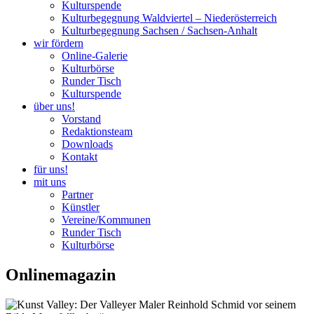
Kulturspende
Kulturbegegnung Waldviertel – Niederösterreich
Kulturbegegnung Sachsen / Sachsen-Anhalt
wir fördern
Online-Galerie
Kulturbörse
Runder Tisch
Kulturspende
über uns!
Vorstand
Redaktionsteam
Downloads
Kontakt
für uns!
mit uns
Partner
Künstler
Vereine/Kommunen
Runder Tisch
Kulturbörse
Onlinemagazin