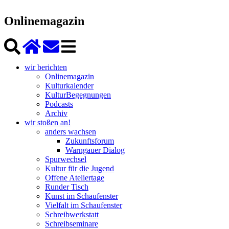
Onlinemagazin
wir berichten
Onlinemagazin
Kulturkalender
KulturBegegnungen
Podcasts
Archiv
wir stoßen an!
anders wachsen
Zukunftsforum
Warngauer Dialog
Spurwechsel
Kultur für die Jugend
Offene Ateliertage
Runder Tisch
Kunst im Schaufenster
Vielfalt im Schaufenster
Schreibwerkstatt
Schreibseminare