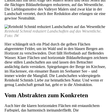
Landschaft mit dem Auge des Malers sehen und beim Sehen auf
die flächigen Bildaufteilungen reduzieren, auf das Wesentliche.
Die Lieblingsmotive des Valleyer Malers sind zwar klar in der
Landschaft verortet, durch ihre Reduktion aber erlangen sie eine
gewisse Neutralität.
Reinhold Schmid reduziert Landschaften auf das Wesentliche.
Foto: IW
Hier schlängelt sich ein Pfad durch die gelben Flächen
abgeernteter Felder, um im Wald und in den blauen Bergen am
Horizont zu verschwinden. Dort fällt Herbstlaub auf fließendes
Wasser. Klare Flächen und horizontale Bildaufteilungen zeichnen
diese stillen Landschaften aus und lassen den Betrachter
andächtig darin versinken. Spiegelungen der Berge im Kirchsee,
im Hackensee, ein einsamer Baum im Seehamer See – und
immer wieder die Mangfall. Die Landschaften widerspiegeln
Reinhold Schmids Liebe zur heimatlichen Natur. Und wenn er
genug Landschaft gemalt hat, geht er in die Abstraktion.
Vom Abstrakten zum Konkreten
Auch hier die klaren horizontalen Flächen mit erstaunlichem
Farbspiel, das harmonisch ineinanderfließt. Die