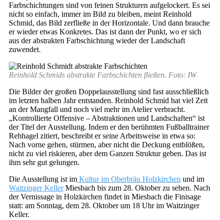
Farbschichtungen sind von feinen Strukturen aufgelockert. Es sei
nicht so einfach, immer im Bild zu bleiben, meint Reinhold
Schmid, das Bild zerfließe in der Horizontale. Und dann brauche
er wieder etwas Konkretes. Das ist dann der Punkt, wo er sich
aus der abstrakten Farbschichtung wieder der Landschaft
zuwendet.
Reinhold Schmids abstrakte Farbschichten fließen. Foto: IW
Die Bilder der großen Doppelausstellung sind fast ausschließlich
im letzten halben Jahr entstanden. Reinhold Schmid hat viel Zeit
an der Mangfall und noch viel mehr im Atelier verbracht.
„Kontrollierte Offensive – Abstraktionen und Landschaften“ ist
der Titel der Ausstellung. Indem er den berühmten Fußballtrainer
Rehhagel zitiert, beschreibt er seine Arbeitsweise in etwa so:
Nach vorne gehen, stürmen, aber nicht die Deckung entblößen,
nicht zu viel riskieren, aber dem Ganzen Struktur geben. Das ist
ihm sehr gut gelungen.
Die Ausstellung ist im
Kultur im Oberbräu Holzkirchen
und im
Waitzinger Keller
Miesbach bis zum 28. Oktober zu sehen. Nach
der Vernissage in Holzkirchen findet in Miesbach die Finisage
statt: am Sonntag, dem 28. Oktober um 18 Uhr im Waitzinger
Keller.