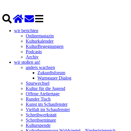
wir berichten
Onlinemagazin
Kulturkalender
KulturBegegnungen
Podcasts
Archiv
wir stoßen an!
anders wachsen
Zukunftsforum
Warngauer Dialog
Spurwechsel
Kultur für die Jugend
Offene Ateliertage
Runder Tisch
Kunst im Schaufenster
Vielfalt im Schaufenster
Schreibwerkstatt
Schreibseminare
Kulturspende
Kulturbegegnung Waldviertel – Niederösterreich