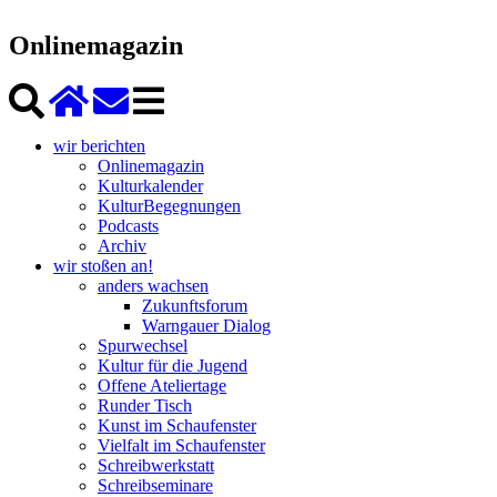
Onlinemagazin
wir berichten
Onlinemagazin
Kulturkalender
KulturBegegnungen
Podcasts
Archiv
wir stoßen an!
anders wachsen
Zukunftsforum
Warngauer Dialog
Spurwechsel
Kultur für die Jugend
Offene Ateliertage
Runder Tisch
Kunst im Schaufenster
Vielfalt im Schaufenster
Schreibwerkstatt
Schreibseminare