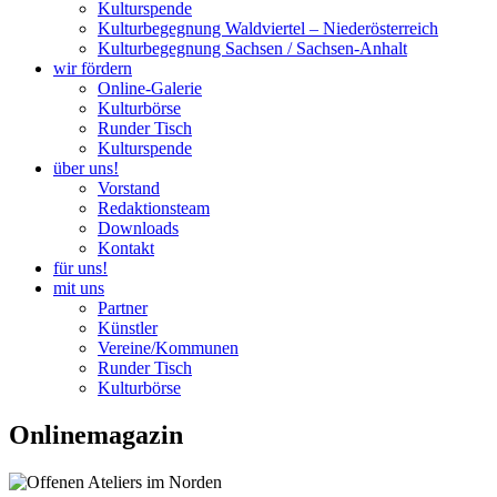
Kulturspende
Kulturbegegnung Waldviertel – Niederösterreich
Kulturbegegnung Sachsen / Sachsen-Anhalt
wir fördern
Online-Galerie
Kulturbörse
Runder Tisch
Kulturspende
über uns!
Vorstand
Redaktionsteam
Downloads
Kontakt
für uns!
mit uns
Partner
Künstler
Vereine/Kommunen
Runder Tisch
Kulturbörse
Onlinemagazin