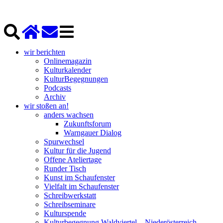
wir berichten
Onlinemagazin
Kulturkalender
KulturBegegnungen
Podcasts
Archiv
wir stoßen an!
anders wachsen
Zukunftsforum
Warngauer Dialog
Spurwechsel
Kultur für die Jugend
Offene Ateliertage
Runder Tisch
Kunst im Schaufenster
Vielfalt im Schaufenster
Schreibwerkstatt
Schreibseminare
Kulturspende
Kulturbegegnung Waldviertel – Niederösterreich