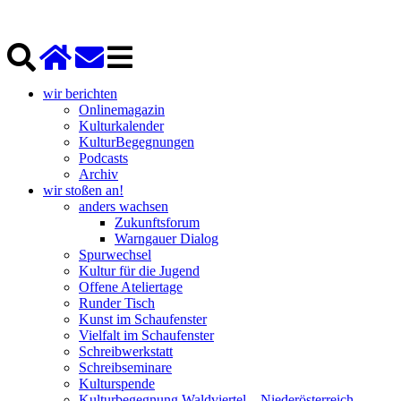
wir berichten
Onlinemagazin
Kulturkalender
KulturBegegnungen
Podcasts
Archiv
wir stoßen an!
anders wachsen
Zukunftsforum
Warngauer Dialog
Spurwechsel
Kultur für die Jugend
Offene Ateliertage
Runder Tisch
Kunst im Schaufenster
Vielfalt im Schaufenster
Schreibwerkstatt
Schreibseminare
Kulturspende
Kulturbegegnung Waldviertel – Niederösterreich