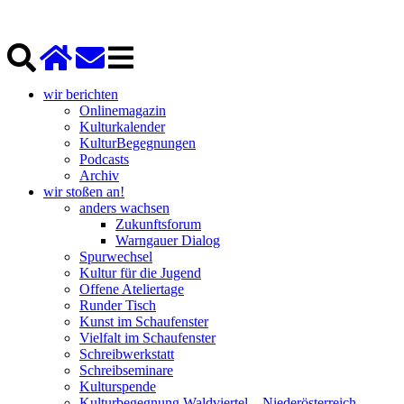
wir berichten
Onlinemagazin
Kulturkalender
KulturBegegnungen
Podcasts
Archiv
wir stoßen an!
anders wachsen
Zukunftsforum
Warngauer Dialog
Spurwechsel
Kultur für die Jugend
Offene Ateliertage
Runder Tisch
Kunst im Schaufenster
Vielfalt im Schaufenster
Schreibwerkstatt
Schreibseminare
Kulturspende
Kulturbegegnung Waldviertel – Niederösterreich