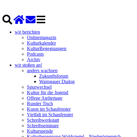
wir berichten
Onlinemagazin
Kulturkalender
KulturBegegnungen
Podcasts
Archiv
wir stoßen an!
anders wachsen
Zukunftsforum
Warngauer Dialog
Spurwechsel
Kultur für die Jugend
Offene Ateliertage
Runder Tisch
Kunst im Schaufenster
Vielfalt im Schaufenster
Schreibwerkstatt
Schreibseminare
Kulturspende
Kulturbegegnung Waldviertel – Niederösterreich