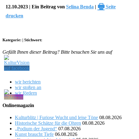
🖶
12.10.2023 | Ein Beitrag von
Selina Benda
|
Seite
drucken
Kategorie:
|
Stichwort:
Gefällt Ihnen dieser Beitrag? Bitte besuchen Sie uns auf
wir berichten
wir stoßen an
wir fördern
Onlinemagazin
Kulturblitz | Furiose Wucht und leise Töne
08.08.2026
Historische Schätze für die Ohren
08.08.2026
„Podium der Jugend“
07.08.2026
Kunst braucht Tiefe
06.08.2026