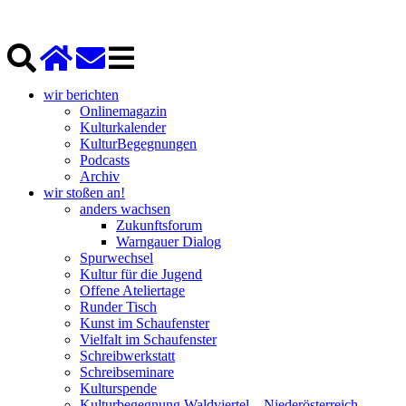
wir berichten
Onlinemagazin
Kulturkalender
KulturBegegnungen
Podcasts
Archiv
wir stoßen an!
anders wachsen
Zukunftsforum
Warngauer Dialog
Spurwechsel
Kultur für die Jugend
Offene Ateliertage
Runder Tisch
Kunst im Schaufenster
Vielfalt im Schaufenster
Schreibwerkstatt
Schreibseminare
Kulturspende
Kulturbegegnung Waldviertel – Niederösterreich