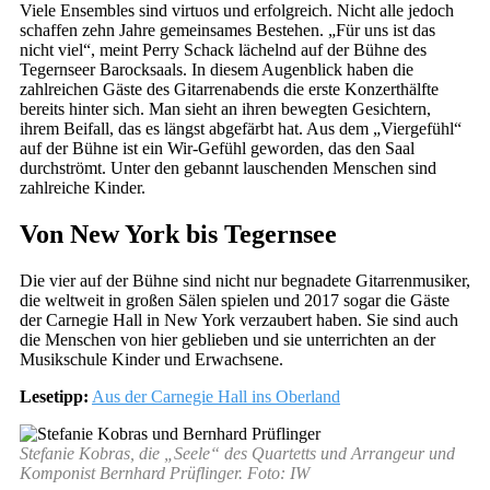
Viele Ensembles sind virtuos und erfolgreich. Nicht alle jedoch
schaffen zehn Jahre gemeinsames Bestehen. „Für uns ist das
nicht viel“, meint Perry Schack lächelnd auf der Bühne des
Tegernseer Barocksaals. In diesem Augenblick haben die
zahlreichen Gäste des Gitarrenabends die erste Konzerthälfte
bereits hinter sich. Man sieht an ihren bewegten Gesichtern,
ihrem Beifall, das es längst abgefärbt hat. Aus dem „Viergefühl“
auf der Bühne ist ein Wir-Gefühl geworden, das den Saal
durchströmt. Unter den gebannt lauschenden Menschen sind
zahlreiche Kinder.
Von New York bis Tegernsee
Die vier auf der Bühne sind nicht nur begnadete Gitarrenmusiker,
die weltweit in großen Sälen spielen und 2017 sogar die Gäste
der Carnegie Hall in New York verzaubert haben. Sie sind auch
die Menschen von hier geblieben und sie unterrichten an der
Musikschule Kinder und Erwachsene.
Lesetipp:
Aus der Carnegie Hall ins Oberland
Stefanie Kobras, die „Seele“ des Quartetts und Arrangeur und
Komponist Bernhard Prüflinger. Foto: IW