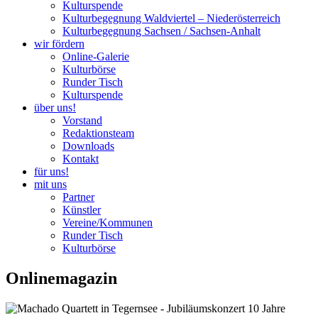
Kulturspende
Kulturbegegnung Waldviertel – Niederösterreich
Kulturbegegnung Sachsen / Sachsen-Anhalt
wir fördern
Online-Galerie
Kulturbörse
Runder Tisch
Kulturspende
über uns!
Vorstand
Redaktionsteam
Downloads
Kontakt
für uns!
mit uns
Partner
Künstler
Vereine/Kommunen
Runder Tisch
Kulturbörse
Onlinemagazin