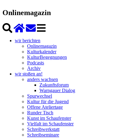
Onlinemagazin
wir berichten
Onlinemagazin
Kulturkalender
KulturBegegnungen
Podcasts
Archiv
wir stoßen an!
anders wachsen
Zukunftsforum
Warngauer Dialog
Spurwechsel
Kultur für die Jugend
Offene Ateliertage
Runder Tisch
Kunst im Schaufenster
Vielfalt im Schaufenster
Schreibwerkstatt
Schreibseminare