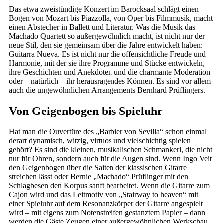
Das etwa zweistündige Konzert im Barocksaal schlägt einen
Bogen von Mozart bis Piazzolla, von Oper bis Filmmusik, macht
einen Abstecher in Ballett und Literatur. Was die Musik das
Machado Quartett so außergewöhnlich macht, ist nicht nur der
neue Stil, den sie gemeinsam über die Jahre entwickelt haben:
Guitarra Nueva. Es ist nicht nur die offensichtliche Freude und
Harmonie, mit der sie ihre Programme und Stücke entwickeln,
ihre Geschichten und Anekdoten und die charmante Moderation
oder – natürlich – ihr herausragendes Können. Es sind vor allem
auch die ungewöhnlichen Arrangements Bernhard Prüflingers.
Von Geigenbogen bis Spieluhr
Hat man die Ouvertüre des „Barbier von Sevilla“ schon einmal
derart dynamisch, witzig, virtuos und vielschichtig spielen
gehört? Es sind die kleinen, musikalischen Schmankerl, die nicht
nur für Ohren, sondern auch für die Augen sind. Wenn Ingo Veit
den Geigenbogen über die Saiten der klassischen Gitarre
streichen lässt oder Bernie „Machado“ Prüflinger mit den
Schlagbesen den Korpus sanft bearbeitet. Wenn die Gitarre zum
Cajon wird und das Leitmotiv von „Stairway to heaven“ mit
einer Spieluhr auf dem Resonanzkörper der Gitarre angespielt
wird – mit eigens zum Notenstreifen gestanztem Papier – dann
werden die Gäste Zeugen einer außergewöhnlichen Werkschau