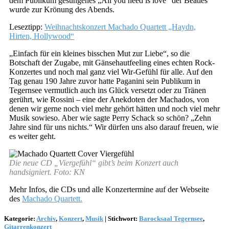
dem Publikum gesungenes „All you need is love“ der Beatles
wurde zur Krönung des Abends.
Leseztipp:
Weihnachtskonzert Machado Quartett „Haydn,
Hirten, Hollywood“
„Einfach für ein kleines bisschen Mut zur Liebe“, so die
Botschaft der Zugabe, mit Gänsehautfeeling eines echten Rock-
Konzertes und noch mal ganz viel Wir-Gefühl für alle. Auf den
Tag genau 190 Jahre zuvor hatte Paganini sein Publikum in
Tegernsee vermutlich auch ins Glück versetzt oder zu Tränen
gerührt, wie Rossini – eine der Anekdoten der Machados, von
denen wir gerne noch viel mehr gehört hätten und noch viel mehr
Musik sowieso. Aber wie sagte Perry Schack so schön? „Zehn
Jahre sind für uns nichts.“ Wir dürfen uns also darauf freuen, wie
es weiter geht.
Die neue CD „Viergefühl“ gibt’s beim Konzert auch
handsigniert. Foto: KN
Mehr Infos, die CDs und alle Konzertermine auf der Webseite
des
Machado Quartett.
Kategorie:
Archiv
,
Konzert
,
Musik
|
Stichwort:
Barocksaal Tegernsee
,
Gitarrenkonzert