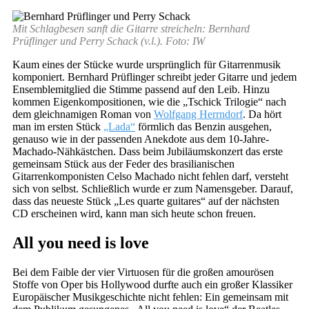
Mit Schlagbesen sanft die Gitarre streicheln: Bernhard
Prüflinger und Perry Schack (v.l.). Foto: IW
Kaum eines der Stücke wurde ursprünglich für Gitarrenmusik
komponiert. Bernhard Prüflinger schreibt jeder Gitarre und jedem
Ensemblemitglied die Stimme passend auf den Leib. Hinzu
kommen Eigenkompositionen, wie die „Tschick Trilogie“ nach
dem gleichnamigen Roman von
Wolfgang Herrndorf
. Da hört
man im ersten Stück
„Lada“
förmlich das Benzin ausgehen,
genauso wie in der passenden Anekdote aus dem 10-Jahre-
Machado-Nähkästchen. Dass beim Jubiläumskonzert das erste
gemeinsam Stück aus der Feder des brasilianischen
Gitarrenkomponisten Celso Machado nicht fehlen darf, versteht
sich von selbst. Schließlich wurde er zum Namensgeber. Darauf,
dass das neueste Stück „Les quarte guitares“ auf der nächsten
CD erscheinen wird, kann man sich heute schon freuen.
All you need is love
Bei dem Faible der vier Virtuosen für die großen amourösen
Stoffe von Oper bis Hollywood durfte auch ein großer Klassiker
Europäischer Musikgeschichte nicht fehlen: Ein gemeinsam mit