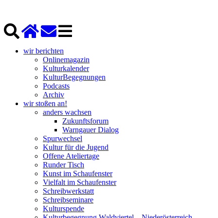
wir berichten
Onlinemagazin
Kulturkalender
KulturBegegnungen
Podcasts
Archiv
wir stoßen an!
anders wachsen
Zukunftsforum
Warngauer Dialog
Spurwechsel
Kultur für die Jugend
Offene Ateliertage
Runder Tisch
Kunst im Schaufenster
Vielfalt im Schaufenster
Schreibwerkstatt
Schreibseminare
Kulturspende
Kulturbegegnung Waldviertel – Niederösterreich