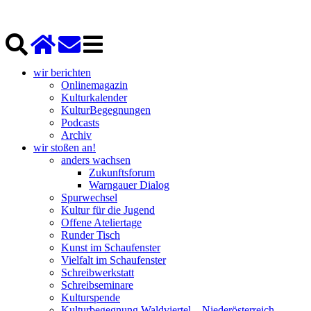
wir berichten
Onlinemagazin
Kulturkalender
KulturBegegnungen
Podcasts
Archiv
wir stoßen an!
anders wachsen
Zukunftsforum
Warngauer Dialog
Spurwechsel
Kultur für die Jugend
Offene Ateliertage
Runder Tisch
Kunst im Schaufenster
Vielfalt im Schaufenster
Schreibwerkstatt
Schreibseminare
Kulturspende
Kulturbegegnung Waldviertel – Niederösterreich