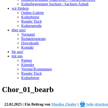
Kulturbegegnung Sachsen / Sachsen-Anhalt
wir fördern
Online-Galerie
Kulturbörse
Runder Tisch
Kulturspende
über uns!
Vorstand
Redaktionsteam
Downloads
Kontakt
für uns!
mit uns
Partner
Künstler
Vereine/Kommunen
Runder Tisch
Kulturbörse
Chor_01_bearb
🖶
22.02.2025 | Ein Beitrag von
Monika Ziegler
|
Seite drucke