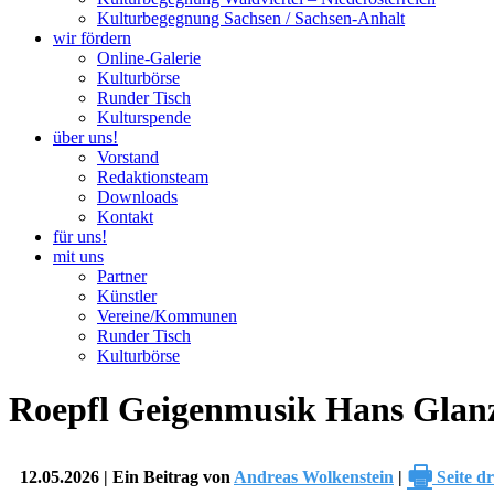
Kulturbegegnung Sachsen / Sachsen-Anhalt
wir fördern
Online-Galerie
Kulturbörse
Runder Tisch
Kulturspende
über uns!
Vorstand
Redaktionsteam
Downloads
Kontakt
für uns!
mit uns
Partner
Künstler
Vereine/Kommunen
Runder Tisch
Kulturbörse
Roepfl Geigenmusik Hans Glan
🖶
12.05.2026 | Ein Beitrag von
Andreas Wolkenstein
|
Seite d