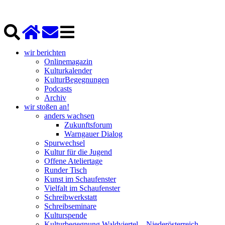
wir berichten
Onlinemagazin
Kulturkalender
KulturBegegnungen
Podcasts
Archiv
wir stoßen an!
anders wachsen
Zukunftsforum
Warngauer Dialog
Spurwechsel
Kultur für die Jugend
Offene Ateliertage
Runder Tisch
Kunst im Schaufenster
Vielfalt im Schaufenster
Schreibwerkstatt
Schreibseminare
Kulturspende
Kulturbegegnung Waldviertel – Niederösterreich