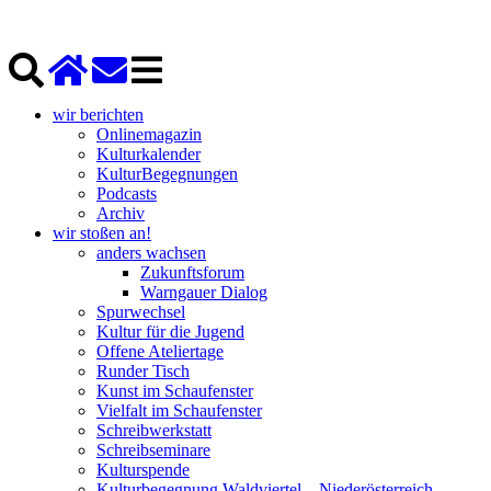
wir berichten
Onlinemagazin
Kulturkalender
KulturBegegnungen
Podcasts
Archiv
wir stoßen an!
anders wachsen
Zukunftsforum
Warngauer Dialog
Spurwechsel
Kultur für die Jugend
Offene Ateliertage
Runder Tisch
Kunst im Schaufenster
Vielfalt im Schaufenster
Schreibwerkstatt
Schreibseminare
Kulturspende
Kulturbegegnung Waldviertel – Niederösterreich