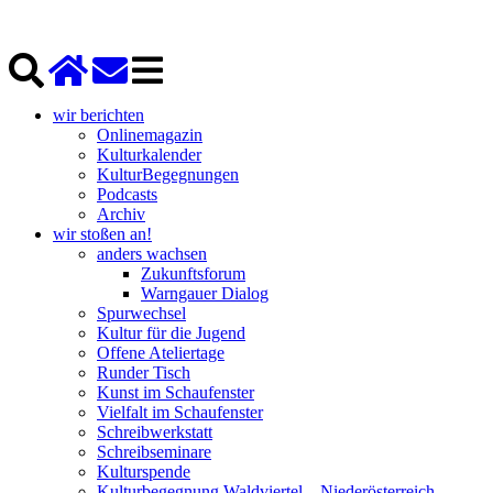
wir berichten
Onlinemagazin
Kulturkalender
KulturBegegnungen
Podcasts
Archiv
wir stoßen an!
anders wachsen
Zukunftsforum
Warngauer Dialog
Spurwechsel
Kultur für die Jugend
Offene Ateliertage
Runder Tisch
Kunst im Schaufenster
Vielfalt im Schaufenster
Schreibwerkstatt
Schreibseminare
Kulturspende
Kulturbegegnung Waldviertel – Niederösterreich