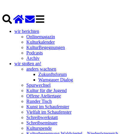
wir berichten
Onlinemagazin
Kulturkalender
KulturBegegnungen
Podcasts
Archiv
wir stoßen an!
anders wachsen
Zukunftsforum
Warngauer Dialog
Spurwechsel
Kultur für die Jugend
Offene Ateliertage
Runder Tisch
Kunst im Schaufenster
Vielfalt im Schaufenster
Schreibwerkstatt
Schreibseminare
Kulturspende
Kulturbegegnung Waldviertel – Niederösterreich