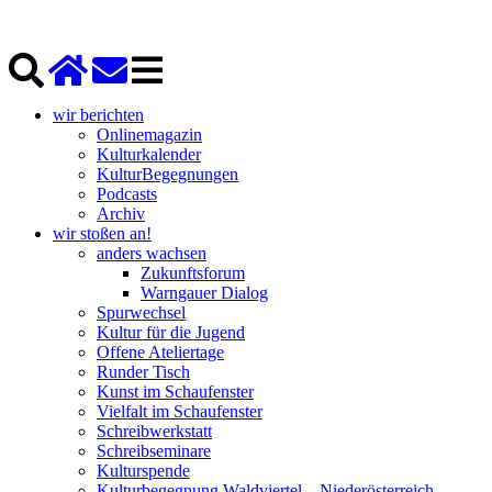
wir berichten
Onlinemagazin
Kulturkalender
KulturBegegnungen
Podcasts
Archiv
wir stoßen an!
anders wachsen
Zukunftsforum
Warngauer Dialog
Spurwechsel
Kultur für die Jugend
Offene Ateliertage
Runder Tisch
Kunst im Schaufenster
Vielfalt im Schaufenster
Schreibwerkstatt
Schreibseminare
Kulturspende
Kulturbegegnung Waldviertel – Niederösterreich