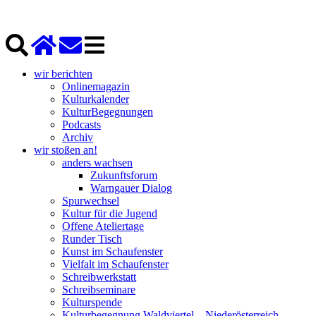
wir berichten
Onlinemagazin
Kulturkalender
KulturBegegnungen
Podcasts
Archiv
wir stoßen an!
anders wachsen
Zukunftsforum
Warngauer Dialog
Spurwechsel
Kultur für die Jugend
Offene Ateliertage
Runder Tisch
Kunst im Schaufenster
Vielfalt im Schaufenster
Schreibwerkstatt
Schreibseminare
Kulturspende
Kulturbegegnung Waldviertel – Niederösterreich