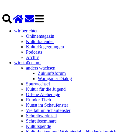
wir berichten
Onlinemagazin
Kulturkalender
KulturBegegnungen
Podcasts
Archiv
wir stoßen an!
anders wachsen
Zukunftsforum
Warngauer Dialog
Spurwechsel
Kultur für die Jugend
Offene Ateliertage
Runder Tisch
Kunst im Schaufenster
Vielfalt im Schaufenster
Schreibwerkstatt
Schreibseminare
Kulturspende
Kulturbegegnung Waldviertel – Niederösterreich