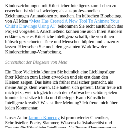
Kinderzeichnungen mit Künstlicher Intelligenz zum Leben zu
erwecken ist viel schwieriger, als aus professionellen
Zeichnungen Animationen zu machen. Im hübschen Blogbeitrag
von AI Meta
“Meta Has Created A New Tool To Animate Your
Child’s Drawings Using AI”
bekommen Sie recht ausführlich das
Projekt vorgestellt. Anschließend können Sie auch Ihren Kindern
erklären, wie es Künstliche Intelligenz schafft, die von ihnen
hübsch gezeichneten Tiere und Menschen hüpfen und tanzen zu
lassen. Hier sehen Sie noch den gesamten Workflow der
Kinderzeichnung-Verarbeitung.
Screenshot der Blogseite von Meta
Ein Tipp: Vielleicht könnten Sie heimlich eine Lieblingsfigur
ihrer Kleinen zum Leben erwecken und sie erst dann den
Kleinen zeigen. Das hätte ich früher mal sicher gemacht, als
meine Jungs klein waren. Die hätten sich gefreut. Dafür freue ich
mich jetzt, weil ich gleich nach dem Aufwachen schön spielen
konnte. Jetzt sitze ich da und überlege: Kann Künstliche
Intelligenz kreativ? Was ist Ihre Meinung? Ich freue mich über
jeden Kommentar.
Unser Autor
Jaromir Konecny
ist promovierter Chemiker,
Schriftsteller, Poetry Slammer, Wissenschaftskabarettist und
Experte für Künstliche Intelligenz. Als Poetry Slammer trat er