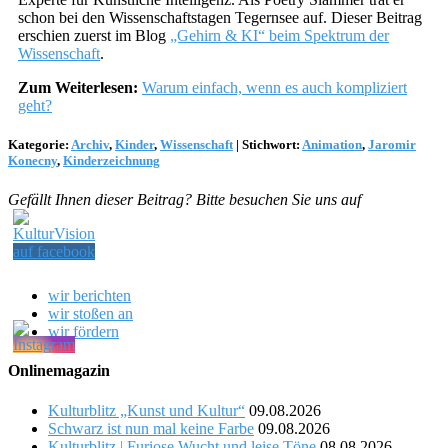
schon bei den Wissenschaftstagen Tegernsee auf. Dieser Beitrag
erschien zuerst im Blog
„Gehirn & KI“ beim Spektrum der
Wissenschaft
.
Zum Weiterlesen:
Warum einfach, wenn es auch kompliziert
geht?
Kategorie:
Archiv
,
Kinder
,
Wissenschaft
|
Stichwort:
Animation
,
Jaromir
Konecny
,
Kinderzeichnung
Gefällt Ihnen dieser Beitrag? Bitte besuchen Sie uns auf
wir berichten
wir stoßen an
wir fördern
Onlinemagazin
Kulturblitz „Kunst und Kultur“
09.08.2026
Schwarz ist nun mal keine Farbe
09.08.2026
Kulturblitz | Furiose Wucht und leise Töne
08.08.2026