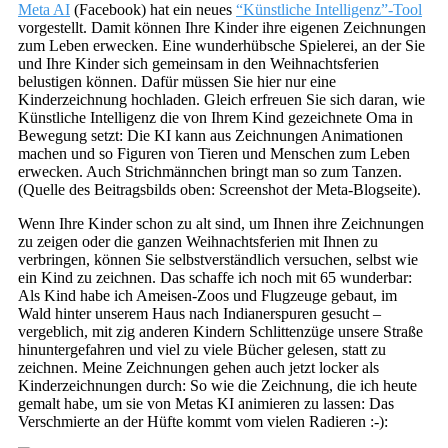
Meta AI
(Facebook) hat ein neues
“Künstliche Intelligenz”-Tool
vorgestellt. Damit können Ihre Kinder ihre eigenen Zeichnungen
zum Leben erwecken. Eine wunderhübsche Spielerei, an der Sie
und Ihre Kinder sich gemeinsam in den Weihnachtsferien
belustigen können. Dafür müssen Sie hier nur eine
Kinderzeichnung hochladen. Gleich erfreuen Sie sich daran, wie
Künstliche Intelligenz die von Ihrem Kind gezeichnete Oma in
Bewegung setzt: Die KI kann aus Zeichnungen Animationen
machen und so Figuren von Tieren und Menschen zum Leben
erwecken. Auch Strichmännchen bringt man so zum Tanzen.
(Quelle des Beitragsbilds oben: Screenshot der Meta-Blogseite).
Wenn Ihre Kinder schon zu alt sind, um Ihnen ihre Zeichnungen
zu zeigen oder die ganzen Weihnachtsferien mit Ihnen zu
verbringen, können Sie selbstverständlich versuchen, selbst wie
ein Kind zu zeichnen. Das schaffe ich noch mit 65 wunderbar:
Als Kind habe ich Ameisen-Zoos und Flugzeuge gebaut, im
Wald hinter unserem Haus nach Indianerspuren gesucht –
vergeblich, mit zig anderen Kindern Schlittenzüge unsere Straße
hinuntergefahren und viel zu viele Bücher gelesen, statt zu
zeichnen. Meine Zeichnungen gehen auch jetzt locker als
Kinderzeichnungen durch: So wie die Zeichnung, die ich heute
gemalt habe, um sie von Metas KI animieren zu lassen: Das
Verschmierte an der Hüfte kommt vom vielen Radieren :-):