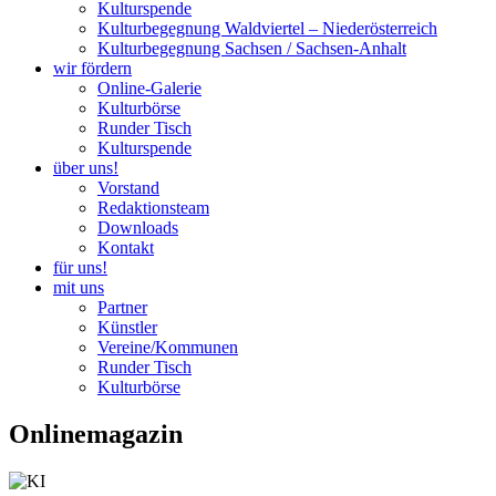
Kulturspende
Kulturbegegnung Waldviertel – Niederösterreich
Kulturbegegnung Sachsen / Sachsen-Anhalt
wir fördern
Online-Galerie
Kulturbörse
Runder Tisch
Kulturspende
über uns!
Vorstand
Redaktionsteam
Downloads
Kontakt
für uns!
mit uns
Partner
Künstler
Vereine/Kommunen
Runder Tisch
Kulturbörse
Onlinemagazin