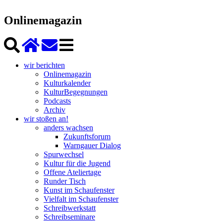
Onlinemagazin
wir berichten
Onlinemagazin
Kulturkalender
KulturBegegnungen
Podcasts
Archiv
wir stoßen an!
anders wachsen
Zukunftsforum
Warngauer Dialog
Spurwechsel
Kultur für die Jugend
Offene Ateliertage
Runder Tisch
Kunst im Schaufenster
Vielfalt im Schaufenster
Schreibwerkstatt
Schreibseminare