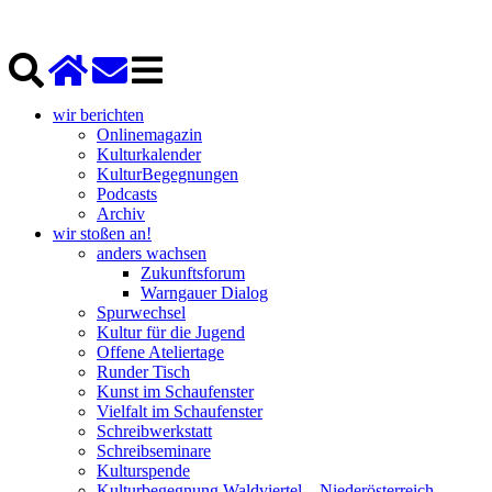
wir berichten
Onlinemagazin
Kulturkalender
KulturBegegnungen
Podcasts
Archiv
wir stoßen an!
anders wachsen
Zukunftsforum
Warngauer Dialog
Spurwechsel
Kultur für die Jugend
Offene Ateliertage
Runder Tisch
Kunst im Schaufenster
Vielfalt im Schaufenster
Schreibwerkstatt
Schreibseminare
Kulturspende
Kulturbegegnung Waldviertel – Niederösterreich