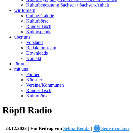
Kulturbegegnung Sachsen / Sachsen-Anhalt
wir fördern
Online-Galerie
Kulturbörse
Runder Tisch
Kulturspende
über uns!
Vorstand
Redaktionsteam
Downloads
Kontakt
für uns!
mit uns
Partner
Künstler
Vereine/Kommunen
Runder Tisch
Kulturbörse
Röpfl Radio
🖶
23.12.2023 | Ein Beitrag von
Selina Benda
|
Seite drucken