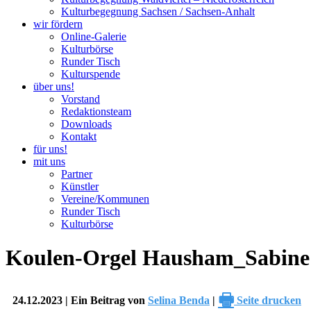
Kulturbegegnung Sachsen / Sachsen-Anhalt
wir fördern
Online-Galerie
Kulturbörse
Runder Tisch
Kulturspende
über uns!
Vorstand
Redaktionsteam
Downloads
Kontakt
für uns!
mit uns
Partner
Künstler
Vereine/Kommunen
Runder Tisch
Kulturbörse
Koulen-Orgel Hausham_Sabine
🖶
24.12.2023 | Ein Beitrag von
Selina Benda
|
Seite drucken