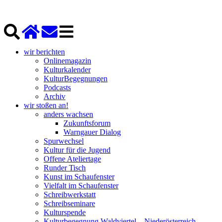
wir berichten
Onlinemagazin
Kulturkalender
KulturBegegnungen
Podcasts
Archiv
wir stoßen an!
anders wachsen
Zukunftsforum
Warngauer Dialog
Spurwechsel
Kultur für die Jugend
Offene Ateliertage
Runder Tisch
Kunst im Schaufenster
Vielfalt im Schaufenster
Schreibwerkstatt
Schreibseminare
Kulturspende
Kulturbegegnung Waldviertel – Niederösterreich