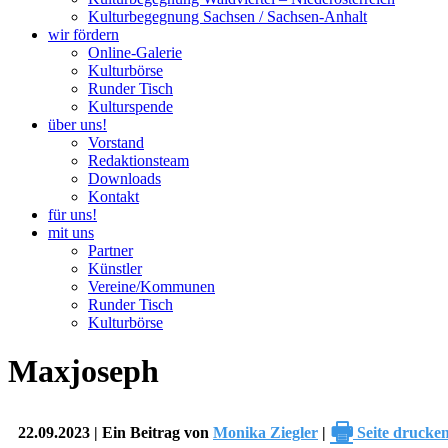
Kulturbegegnung Sachsen / Sachsen-Anhalt
wir fördern
Online-Galerie
Kulturbörse
Runder Tisch
Kulturspende
über uns!
Vorstand
Redaktionsteam
Downloads
Kontakt
für uns!
mit uns
Partner
Künstler
Vereine/Kommunen
Runder Tisch
Kulturbörse
Maxjoseph
🖶
22.09.2023 | Ein Beitrag von
Monika Ziegler
|
Seite drucke