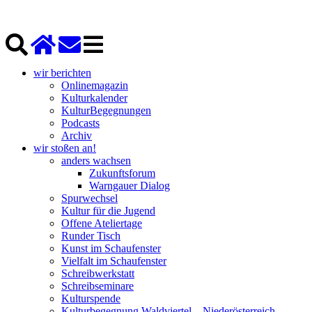
wir berichten
Onlinemagazin
Kulturkalender
KulturBegegnungen
Podcasts
Archiv
wir stoßen an!
anders wachsen
Zukunftsforum
Warngauer Dialog
Spurwechsel
Kultur für die Jugend
Offene Ateliertage
Runder Tisch
Kunst im Schaufenster
Vielfalt im Schaufenster
Schreibwerkstatt
Schreibseminare
Kulturspende
Kulturbegegnung Waldviertel – Niederösterreich