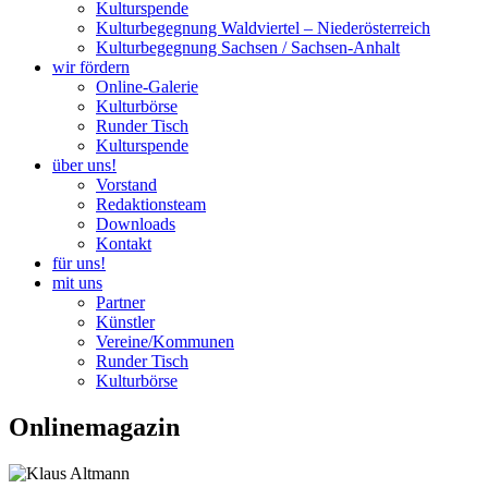
Kulturspende
Kulturbegegnung Waldviertel – Niederösterreich
Kulturbegegnung Sachsen / Sachsen-Anhalt
wir fördern
Online-Galerie
Kulturbörse
Runder Tisch
Kulturspende
über uns!
Vorstand
Redaktionsteam
Downloads
Kontakt
für uns!
mit uns
Partner
Künstler
Vereine/Kommunen
Runder Tisch
Kulturbörse
Onlinemagazin