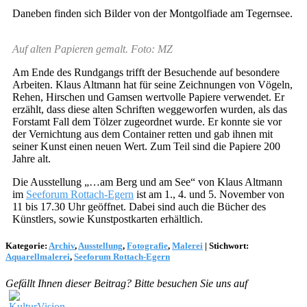
Daneben finden sich Bilder von der Montgolfiade am Tegernsee.
Auf alten Papieren gemalt. Foto: MZ
Am Ende des Rundgangs trifft der Besuchende auf besondere
Arbeiten. Klaus Altmann hat für seine Zeichnungen von Vögeln,
Rehen, Hirschen und Gamsen wertvolle Papiere verwendet. Er
erzählt, dass diese alten Schriften weggeworfen wurden, als das
Forstamt Fall dem Tölzer zugeordnet wurde. Er konnte sie vor
der Vernichtung aus dem Container retten und gab ihnen mit
seiner Kunst einen neuen Wert. Zum Teil sind die Papiere 200
Jahre alt.
Die Ausstellung „…am Berg und am See“ von Klaus Altmann
im
Seeforum Rottach-Egern
ist am 1., 4. und 5. November von
11 bis 17.30 Uhr geöffnet. Dabei sind auch die Bücher des
Künstlers, sowie Kunstpostkarten erhältlich.
Kategorie:
Archiv
,
Ausstellung
,
Fotografie
,
Malerei
|
Stichwort:
Aquarellmalerei
,
Seeforum Rottach-Egern
Gefällt Ihnen dieser Beitrag? Bitte besuchen Sie uns auf