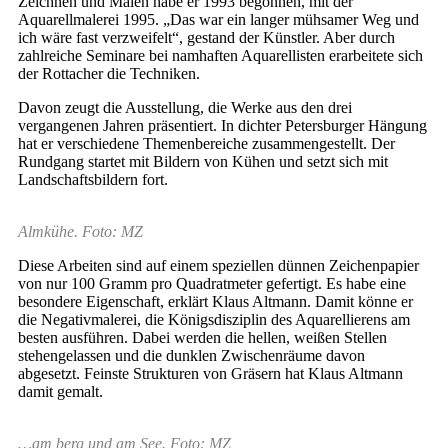
Zeichnen und Malen habe er 1993 begonnen, mit der
Aquarellmalerei 1995. „Das war ein langer mühsamer Weg und
ich wäre fast verzweifelt“, gestand der Künstler. Aber durch
zahlreiche Seminare bei namhaften Aquarellisten erarbeitete sich
der Rottacher die Techniken.
Davon zeugt die Ausstellung, die Werke aus den drei
vergangenen Jahren präsentiert. In dichter Petersburger Hängung
hat er verschiedene Themenbereiche zusammengestellt. Der
Rundgang startet mit Bildern von Kühen und setzt sich mit
Landschaftsbildern fort.
Almkühe. Foto: MZ
Diese Arbeiten sind auf einem speziellen dünnen Zeichenpapier
von nur 100 Gramm pro Quadratmeter gefertigt. Es habe eine
besondere Eigenschaft, erklärt Klaus Altmann. Damit könne er
die Negativmalerei, die Königsdisziplin des Aquarellierens am
besten ausführen. Dabei werden die hellen, weißen Stellen
stehengelassen und die dunklen Zwischenräume davon
abgesetzt. Feinste Strukturen von Gräsern hat Klaus Altmann
damit gemalt.
…am berg und am See. Foto: MZ