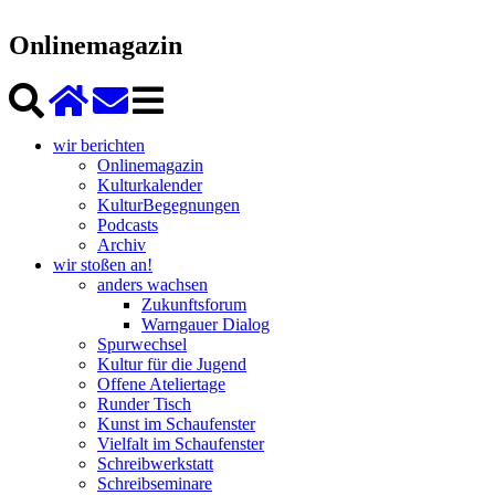
Onlinemagazin
wir berichten
Onlinemagazin
Kulturkalender
KulturBegegnungen
Podcasts
Archiv
wir stoßen an!
anders wachsen
Zukunftsforum
Warngauer Dialog
Spurwechsel
Kultur für die Jugend
Offene Ateliertage
Runder Tisch
Kunst im Schaufenster
Vielfalt im Schaufenster
Schreibwerkstatt
Schreibseminare