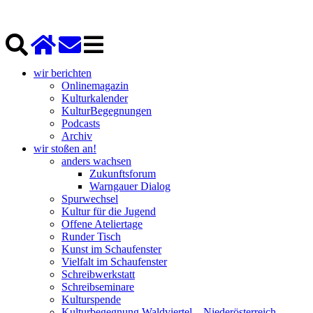
wir berichten
Onlinemagazin
Kulturkalender
KulturBegegnungen
Podcasts
Archiv
wir stoßen an!
anders wachsen
Zukunftsforum
Warngauer Dialog
Spurwechsel
Kultur für die Jugend
Offene Ateliertage
Runder Tisch
Kunst im Schaufenster
Vielfalt im Schaufenster
Schreibwerkstatt
Schreibseminare
Kulturspende
Kulturbegegnung Waldviertel – Niederösterreich