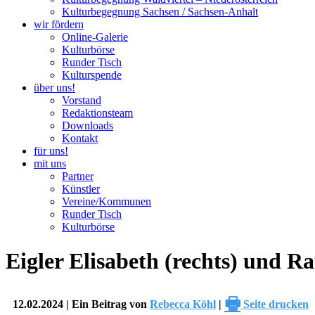
Kulturbegegnung Sachsen / Sachsen-Anhalt
wir fördern
Online-Galerie
Kulturbörse
Runder Tisch
Kulturspende
über uns!
Vorstand
Redaktionsteam
Downloads
Kontakt
für uns!
mit uns
Partner
Künstler
Vereine/Kommunen
Runder Tisch
Kulturbörse
Eigler Elisabeth (rechts) und Ra
🖶
12.02.2024 | Ein Beitrag von
Rebecca Köhl
|
Seite drucken