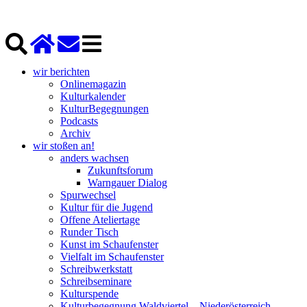
wir berichten
Onlinemagazin
Kulturkalender
KulturBegegnungen
Podcasts
Archiv
wir stoßen an!
anders wachsen
Zukunftsforum
Warngauer Dialog
Spurwechsel
Kultur für die Jugend
Offene Ateliertage
Runder Tisch
Kunst im Schaufenster
Vielfalt im Schaufenster
Schreibwerkstatt
Schreibseminare
Kulturspende
Kulturbegegnung Waldviertel – Niederösterreich