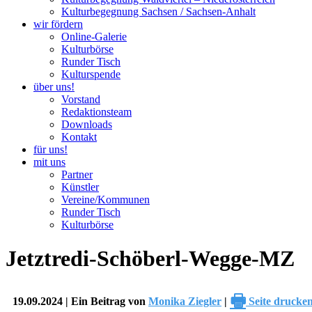
Kulturbegegnung Sachsen / Sachsen-Anhalt
wir fördern
Online-Galerie
Kulturbörse
Runder Tisch
Kulturspende
über uns!
Vorstand
Redaktionsteam
Downloads
Kontakt
für uns!
mit uns
Partner
Künstler
Vereine/Kommunen
Runder Tisch
Kulturbörse
Jetztredi-Schöberl-Wegge-MZ
🖶
19.09.2024 | Ein Beitrag von
Monika Ziegler
|
Seite drucke