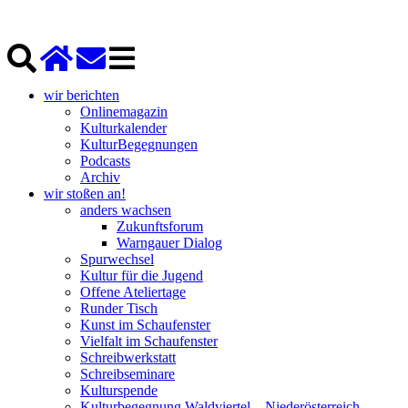
wir berichten
Onlinemagazin
Kulturkalender
KulturBegegnungen
Podcasts
Archiv
wir stoßen an!
anders wachsen
Zukunftsforum
Warngauer Dialog
Spurwechsel
Kultur für die Jugend
Offene Ateliertage
Runder Tisch
Kunst im Schaufenster
Vielfalt im Schaufenster
Schreibwerkstatt
Schreibseminare
Kulturspende
Kulturbegegnung Waldviertel – Niederösterreich