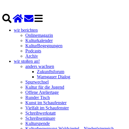
wir berichten
Onlinemagazin
Kulturkalender
KulturBegegnungen
Podcasts
Archiv
wir stoßen an!
anders wachsen
Zukunftsforum
Warngauer Dialog
Spurwechsel
Kultur für die Jugend
Offene Ateliertage
Runder Tisch
Kunst im Schaufenster
Vielfalt im Schaufenster
Schreibwerkstatt
Schreibseminare
Kulturspende
Kulturbegegnung Waldviertel – Niederösterreich