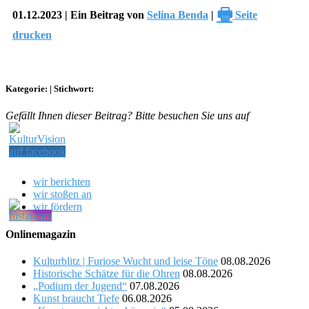
🖶
01.12.2023 | Ein Beitrag von
Selina Benda
|
Seite
drucken
Kategorie:
|
Stichwort:
Gefällt Ihnen dieser Beitrag? Bitte besuchen Sie uns auf
wir berichten
wir stoßen an
wir fördern
Onlinemagazin
Kulturblitz | Furiose Wucht und leise Töne
08.08.2026
Historische Schätze für die Ohren
08.08.2026
„Podium der Jugend“
07.08.2026
Kunst braucht Tiefe
06.08.2026