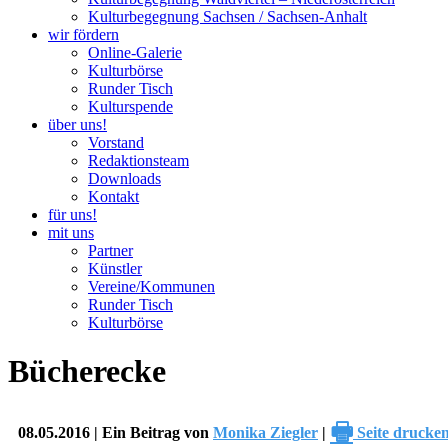
Kulturbegegnung Sachsen / Sachsen-Anhalt
wir fördern
Online-Galerie
Kulturbörse
Runder Tisch
Kulturspende
über uns!
Vorstand
Redaktionsteam
Downloads
Kontakt
für uns!
mit uns
Partner
Künstler
Vereine/Kommunen
Runder Tisch
Kulturbörse
Bücherecke
🖶
08.05.2016 | Ein Beitrag von
Monika Ziegler
|
Seite drucke