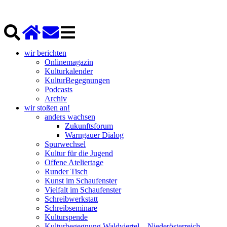
wir berichten
Onlinemagazin
Kulturkalender
KulturBegegnungen
Podcasts
Archiv
wir stoßen an!
anders wachsen
Zukunftsforum
Warngauer Dialog
Spurwechsel
Kultur für die Jugend
Offene Ateliertage
Runder Tisch
Kunst im Schaufenster
Vielfalt im Schaufenster
Schreibwerkstatt
Schreibseminare
Kulturspende
Kulturbegegnung Waldviertel – Niederösterreich