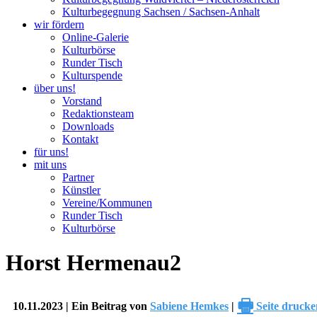
Kulturbegegnung Sachsen / Sachsen-Anhalt
wir fördern
Online-Galerie
Kulturbörse
Runder Tisch
Kulturspende
über uns!
Vorstand
Redaktionsteam
Downloads
Kontakt
für uns!
mit uns
Partner
Künstler
Vereine/Kommunen
Runder Tisch
Kulturbörse
Horst Hermenau2
🖶
10.11.2023 | Ein Beitrag von
Sabiene Hemkes
|
Seite drucke