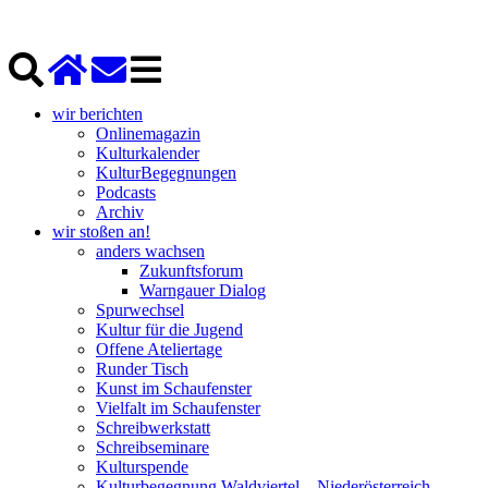
wir berichten
Onlinemagazin
Kulturkalender
KulturBegegnungen
Podcasts
Archiv
wir stoßen an!
anders wachsen
Zukunftsforum
Warngauer Dialog
Spurwechsel
Kultur für die Jugend
Offene Ateliertage
Runder Tisch
Kunst im Schaufenster
Vielfalt im Schaufenster
Schreibwerkstatt
Schreibseminare
Kulturspende
Kulturbegegnung Waldviertel – Niederösterreich