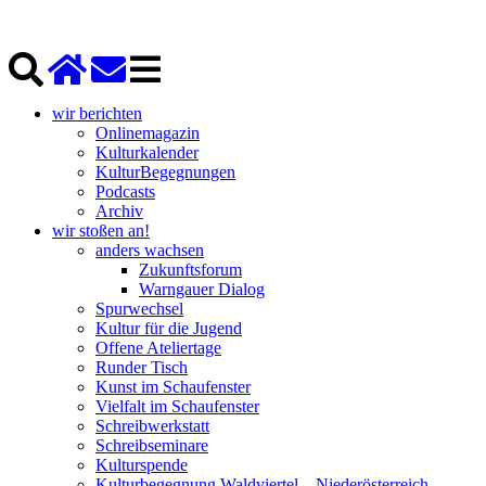
wir berichten
Onlinemagazin
Kulturkalender
KulturBegegnungen
Podcasts
Archiv
wir stoßen an!
anders wachsen
Zukunftsforum
Warngauer Dialog
Spurwechsel
Kultur für die Jugend
Offene Ateliertage
Runder Tisch
Kunst im Schaufenster
Vielfalt im Schaufenster
Schreibwerkstatt
Schreibseminare
Kulturspende
Kulturbegegnung Waldviertel – Niederösterreich