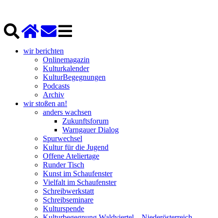
wir berichten
Onlinemagazin
Kulturkalender
KulturBegegnungen
Podcasts
Archiv
wir stoßen an!
anders wachsen
Zukunftsforum
Warngauer Dialog
Spurwechsel
Kultur für die Jugend
Offene Ateliertage
Runder Tisch
Kunst im Schaufenster
Vielfalt im Schaufenster
Schreibwerkstatt
Schreibseminare
Kulturspende
Kulturbegegnung Waldviertel – Niederösterreich