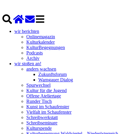
wir berichten
Onlinemagazin
Kulturkalender
KulturBegegnungen
Podcasts
Archiv
wir stoßen an!
anders wachsen
Zukunftsforum
Warngauer Dialog
Spurwechsel
Kultur für die Jugend
Offene Ateliertage
Runder Tisch
Kunst im Schaufenster
Vielfalt im Schaufenster
Schreibwerkstatt
Schreibseminare
Kulturspende
Kulturbegegnung Waldviertel – Niederösterreich