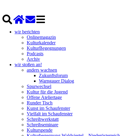
wir berichten
Onlinemagazin
Kulturkalender
KulturBegegnungen
Podcasts
Archiv
wir stoßen an!
anders wachsen
Zukunftsforum
Warngauer Dialog
Spurwechsel
Kultur für die Jugend
Offene Ateliertage
Runder Tisch
Kunst im Schaufenster
Vielfalt im Schaufenster
Schreibwerkstatt
Schreibseminare
Kulturspende
Kulturbegegnung Waldviertel – Niederösterreich