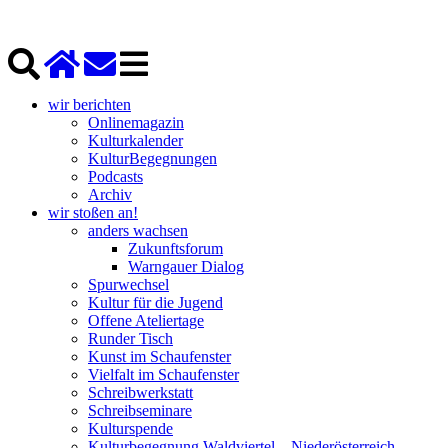
wir berichten
Onlinemagazin
Kulturkalender
KulturBegegnungen
Podcasts
Archiv
wir stoßen an!
anders wachsen
Zukunftsforum
Warngauer Dialog
Spurwechsel
Kultur für die Jugend
Offene Ateliertage
Runder Tisch
Kunst im Schaufenster
Vielfalt im Schaufenster
Schreibwerkstatt
Schreibseminare
Kulturspende
Kulturbegegnung Waldviertel – Niederösterreich