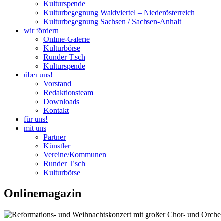
Kulturspende
Kulturbegegnung Waldviertel – Niederösterreich
Kulturbegegnung Sachsen / Sachsen-Anhalt
wir fördern
Online-Galerie
Kulturbörse
Runder Tisch
Kulturspende
über uns!
Vorstand
Redaktionsteam
Downloads
Kontakt
für uns!
mit uns
Partner
Künstler
Vereine/Kommunen
Runder Tisch
Kulturbörse
Onlinemagazin