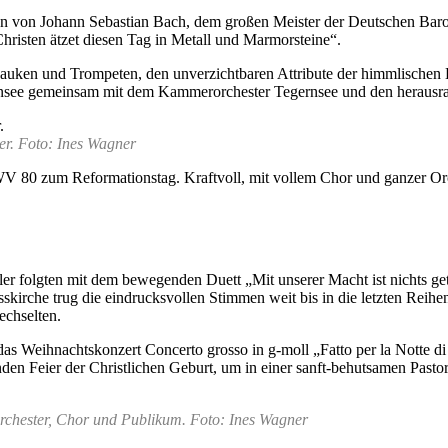
en von Johann Sebastian Bach, dem großen Meister der Deutschen Baro
hristen ätzet diesen Tag in Metall und Marmorsteine“.
t Pauken und Trompeten, den unverzichtbaren Attribute der himmlischen
ernsee gemeinsam mit dem Kammerorchester Tegernsee und den herausrag
er. Foto: Ines Wagner
WV 80 zum Reformationstag. Kraftvoll, mit vollem Chor und ganzer Orch
r folgten mit dem bewegenden Duett „Mit unserer Macht ist nichts geta
osskirche trug die eindrucksvollen Stimmen weit bis in die letzten Rei
echselten.
das Weihnachtskonzert Concerto grosso in g-moll „Fatto per la Notte di
enden Feier der Christlichen Geburt, um in einer sanft-behutsamen Pasto
Orchester, Chor und Publikum. Foto: Ines Wagner