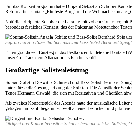
Für das Konzertprogramm hatte Dirigent Sebastian Schober Kantat
Reformationskantate „Ein feste Burg“ und die Weihnachtskantate „C
Natürlich dirigierte Schober die Fassung mit vollem Orchester, mi
besonders festliches Konzert, das der Palestrina Motettenchor Teg
Sopran-Solistin Roswitha Schmelzl und Bass-Solist Bernhard Spingl
Einen grandiosen Einstieg in das Festkonzert bildete die Kantate B
unser Gott“ aus dem Altarraum ins Kirchenschiff.
Großartige Solistenleistung
Sopran-Solistin Roswitha Schmelzl und Bass-Solist Bernhard Spingle
unterstützte die Gesangsleistung der Solisten. Die Akustik der Schl
Tenor Hermann Oswald, die sich mit Rezitativen und Chorälen abw
Als zweites Konzertstück des Abends hatte der musikalische Leiter 
getragen und sanft begann, schwoll zu einer festlichen und jubilier
Dirigent und Kantor Sebastian Schober bedankt sich bei Solisten, 