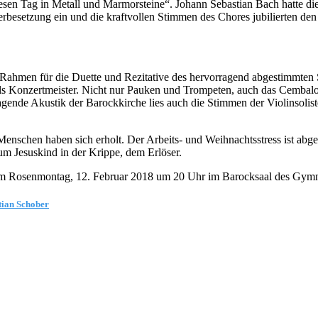
t diesen Tag in Metall und Marmorsteine“. Johann Sebastian Bach hatte
serbesetzung ein und die kraftvollen Stimmen des Chores jubilierten den
n Rahmen für die Duette und Rezitative des hervorragend abgestimmten
s Konzertmeister. Nicht nur Pauken und Trompeten, auch das Cembalo, 
ragende Akustik der Barockkirche lies auch die Stimmen der Violinsoli
nschen haben sich erholt. Der Arbeits- und Weihnachtsstress ist abgef
um Jesuskind in der Krippe, dem Erlöser.
t am Rosenmontag, 12. Februar 2018 um 20 Uhr im Barocksaal des Gymn
tian Schober