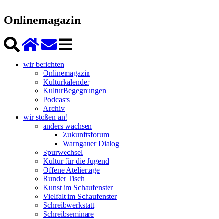
Onlinemagazin
wir berichten
Onlinemagazin
Kulturkalender
KulturBegegnungen
Podcasts
Archiv
wir stoßen an!
anders wachsen
Zukunftsforum
Warngauer Dialog
Spurwechsel
Kultur für die Jugend
Offene Ateliertage
Runder Tisch
Kunst im Schaufenster
Vielfalt im Schaufenster
Schreibwerkstatt
Schreibseminare