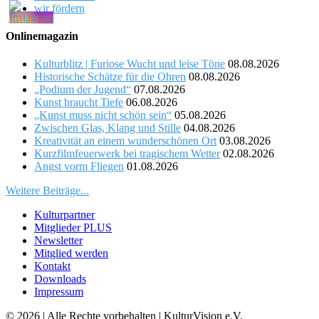
wir fördern
Onlinemagazin
Kulturblitz | Furiose Wucht und leise Töne
08.08.2026
Historische Schätze für die Ohren
08.08.2026
„Podium der Jugend“
07.08.2026
Kunst braucht Tiefe
06.08.2026
„Kunst muss nicht schön sein“
05.08.2026
Zwischen Glas, Klang und Stille
04.08.2026
Kreativität an einem wunderschönen Ort
03.08.2026
Kurzfilmfeuerwerk bei tragischem Wetter
02.08.2026
Angst vorm Fliegen
01.08.2026
Weitere Beiträge...
Kulturpartner
Mitglieder PLUS
Newsletter
Mitglied werden
Kontakt
Downloads
Impressum
© 2026 | Alle Rechte vorbehalten | KulturVision e.V.