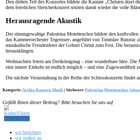
Den dritten Teil des Konzertes bildete die Kantate „Christen ätze
dem feierlichen Streicherkonzert setzten damit wieder die volle Blä
Herausragende Akustik
Der stimmgewaltige Palestrina Motettenchor bildete den kraftvolle
das Kammerorchester Tegernsee, angeführt von Tomislav Butorac al
musikalische Freudenfeier der Geburt Christi zum Fest. Die heraus
herausklingen.
Weihnachten feiern am Dreikönigstag – eine wunderbare Idee. Die Me
eine innere Einkehr ist endlich möglich – und eine Zugewandtheit z
Die nächste Veranstaltung in der Reihe der Schlosskonzerte finde
Kategorie:
Archiv
,
Konzert
,
Musik
|
Stichwort:
Palestrina Motettenchor
,
Sebas
Gefällt Ihnen dieser Beitrag? Bitte besuchen Sie uns auf
wir berichten
wir stoßen an