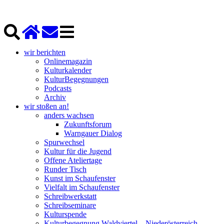
wir berichten
Onlinemagazin
Kulturkalender
KulturBegegnungen
Podcasts
Archiv
wir stoßen an!
anders wachsen
Zukunftsforum
Warngauer Dialog
Spurwechsel
Kultur für die Jugend
Offene Ateliertage
Runder Tisch
Kunst im Schaufenster
Vielfalt im Schaufenster
Schreibwerkstatt
Schreibseminare
Kulturspende
Kulturbegegnung Waldviertel – Niederösterreich