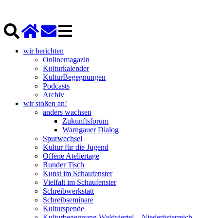
wir berichten
Onlinemagazin
Kulturkalender
KulturBegegnungen
Podcasts
Archiv
wir stoßen an!
anders wachsen
Zukunftsforum
Warngauer Dialog
Spurwechsel
Kultur für die Jugend
Offene Ateliertage
Runder Tisch
Kunst im Schaufenster
Vielfalt im Schaufenster
Schreibwerkstatt
Schreibseminare
Kulturspende
Kulturbegegnung Waldviertel – Niederösterreich