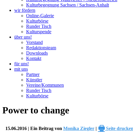
Kulturbegegnung Sachsen / Sachsen-Anhalt
wir fördern
Online-Galerie
Kulturbörse
Runder Tisch
Kulturspende
über uns!
Vorstand
Redaktionsteam
Downloads
Kontakt
für uns!
mit uns
Partner
Künstler
Vereine/Kommunen
Runder Tisch
Kulturbörse
Power to change
🖶
15.06.2016 | Ein Beitrag von
Monika Ziegler
|
Seite drucke