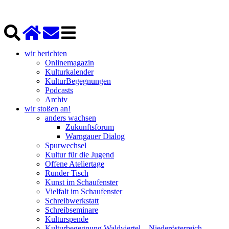
wir berichten
Onlinemagazin
Kulturkalender
KulturBegegnungen
Podcasts
Archiv
wir stoßen an!
anders wachsen
Zukunftsforum
Warngauer Dialog
Spurwechsel
Kultur für die Jugend
Offene Ateliertage
Runder Tisch
Kunst im Schaufenster
Vielfalt im Schaufenster
Schreibwerkstatt
Schreibseminare
Kulturspende
Kulturbegegnung Waldviertel – Niederösterreich