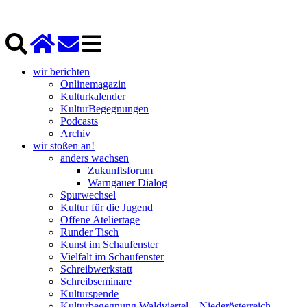
wir berichten
Onlinemagazin
Kulturkalender
KulturBegegnungen
Podcasts
Archiv
wir stoßen an!
anders wachsen
Zukunftsforum
Warngauer Dialog
Spurwechsel
Kultur für die Jugend
Offene Ateliertage
Runder Tisch
Kunst im Schaufenster
Vielfalt im Schaufenster
Schreibwerkstatt
Schreibseminare
Kulturspende
Kulturbegegnung Waldviertel – Niederösterreich