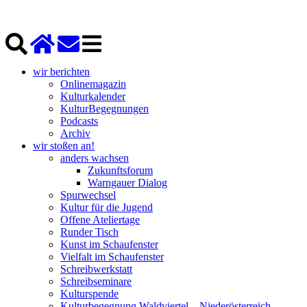
wir berichten
Onlinemagazin
Kulturkalender
KulturBegegnungen
Podcasts
Archiv
wir stoßen an!
anders wachsen
Zukunftsforum
Warngauer Dialog
Spurwechsel
Kultur für die Jugend
Offene Ateliertage
Runder Tisch
Kunst im Schaufenster
Vielfalt im Schaufenster
Schreibwerkstatt
Schreibseminare
Kulturspende
Kulturbegegnung Waldviertel – Niederösterreich