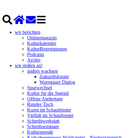
wir berichten
Onlinemagazin
Kulturkalender
KulturBegegnungen
Podcasts
Archiv
wir stoßen an!
anders wachsen
Zukunftsforum
Warngauer Dialog
Spurwechsel
Kultur für die Jugend
Offene Ateliertage
Runder Tisch
Kunst im Schaufenster
Vielfalt im Schaufenster
Schreibwerkstatt
Schreibseminare
Kulturspende
Kulturbegegnung Waldviertel – Niederösterreich