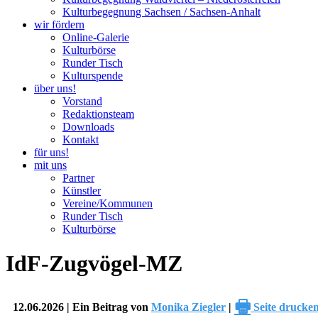
Kulturbegegnung Sachsen / Sachsen-Anhalt
wir fördern
Online-Galerie
Kulturbörse
Runder Tisch
Kulturspende
über uns!
Vorstand
Redaktionsteam
Downloads
Kontakt
für uns!
mit uns
Partner
Künstler
Vereine/Kommunen
Runder Tisch
Kulturbörse
IdF-Zugvögel-MZ
🖶
12.06.2026 | Ein Beitrag von
Monika Ziegler
|
Seite drucke