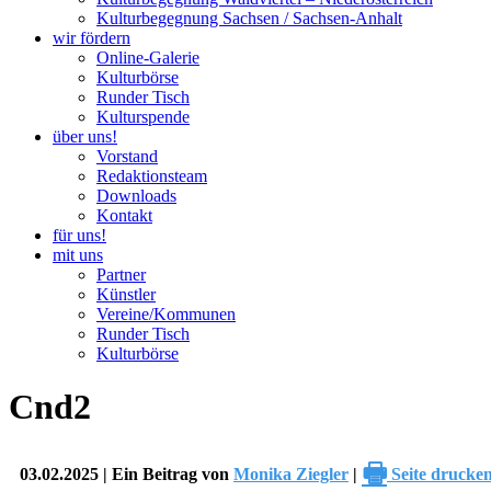
Kulturbegegnung Sachsen / Sachsen-Anhalt
wir fördern
Online-Galerie
Kulturbörse
Runder Tisch
Kulturspende
über uns!
Vorstand
Redaktionsteam
Downloads
Kontakt
für uns!
mit uns
Partner
Künstler
Vereine/Kommunen
Runder Tisch
Kulturbörse
Cnd2
🖶
03.02.2025 | Ein Beitrag von
Monika Ziegler
|
Seite drucke