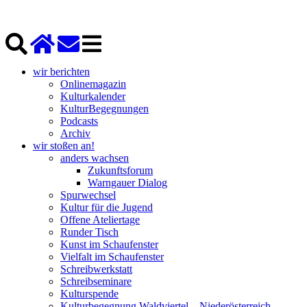
wir berichten
Onlinemagazin
Kulturkalender
KulturBegegnungen
Podcasts
Archiv
wir stoßen an!
anders wachsen
Zukunftsforum
Warngauer Dialog
Spurwechsel
Kultur für die Jugend
Offene Ateliertage
Runder Tisch
Kunst im Schaufenster
Vielfalt im Schaufenster
Schreibwerkstatt
Schreibseminare
Kulturspende
Kulturbegegnung Waldviertel – Niederösterreich